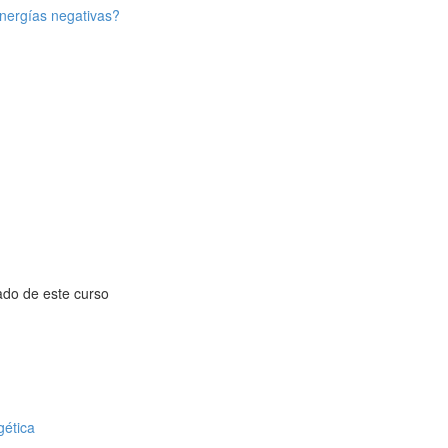
energías negativas?
cado de este curso
gética