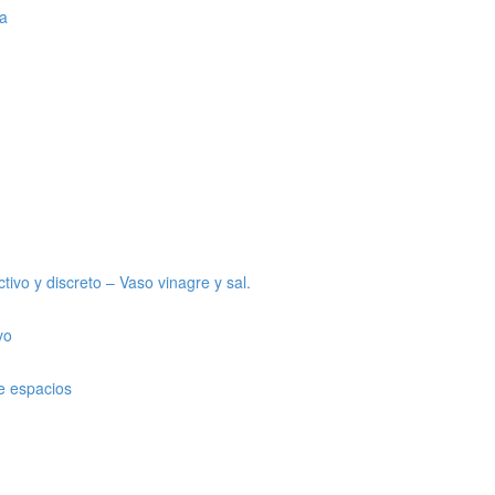
da
tivo y discreto – Vaso vinagre y sal.
vo
de espacios